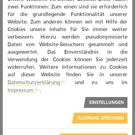
richtig zu reinigen und zu pflegen sind. Besonders
zwei Funktionen: Zum einen sind sie erforderlich
der Übergang zwischen Implantat und Zahnfleisch
für die grundlegende Funktionalität unserer
muss frei von bakteriellen Belägen bleiben.
Website. Zum anderen können wir mit Hilfe der
Ansonsten droht eine Periimplantitis, eine
Cookies unsere Inhalte für Sie immer weiter
Entzündung rund um die künstliche Zahnwurzel. Im
verbessern. Hierzu werden pseudonymisierte
schlimmsten Fall muss der Zahnarzt das Implantat
Daten von Website-Besuchern gesammelt und
entfernen.
ausgewertet. Das Einverständnis in die
Verwendung der Cookies können Sie jederzeit
Wichtig daher: Säubern Sie Zahnzwischenräume
widerrufen. Weitere Informationen zu Cookies
und die Umgebung von Implantaten besonders
auf dieser Website finden Sie in unserer
intensiv. Zahnseide und spezielle
Datenschutzerklärung
und zu uns im
Interdentalbürsten sollten täglich zum Einsatz
Impressum
.
kommen.
EINSTELLUNGEN
So vermeiden Sie Entzündungen
„Bei nicht ausreichender Pflege des
AUSWAHL SPEICHERN
implantatgetragenen Zahnersatzes können sich
Bakterien am Implantatpfosten anheften, an ihm