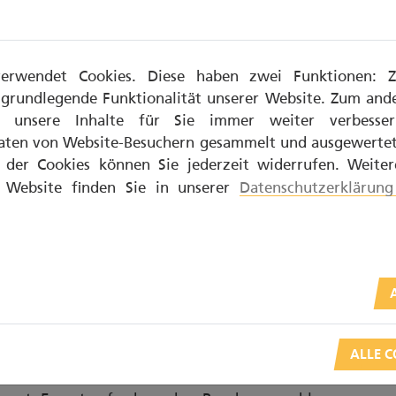
der Parodontitis von Nachteil. Raucher zeigen
erwendet Cookies. Diese haben zwei Funktionen: 
e grundlegende Funktionalität unserer Website. Zum an
er ein
s unsere Inhalte für Sie immer weiter verbesse
ersorgung mit Zahnersatz. Der Körper wird durch
aten von Website-Besuchern gesammelt und ausgewertet.
ren Nährstoffen versorgt: Schädliche Bakterien
der Cookies können Sie jederzeit widerrufen. Weite
ündungen auslösen, und das bei gleichzeitig
r Website finden Sie in unserer
Datenschutzerklärung
en
bevor, sollte vorher und nachher keine Zigarette
t die Heilung im Wundgebiet. Da Implantate
r deutlich schlechtere Ergebnisse festzustellen,
ALLE C
sen können. Die Schadstoffe im Tabak fördern