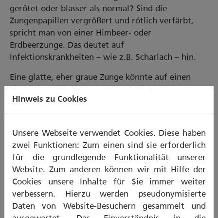
gerötet oder blasser als normal? Sind die
Zungenpapillen vergrößert und rötlich verfärbt,
spricht man von einer Himbeer- oder
Erdbeerzunge. Das deutet auf
Infektionskrankheiten – wie z.B. Scharlach – hin.
Eine glatte, eher graue Zunge könnte auf einen
Eisenmangel hindeuten, eine mögliche Blutarmut
Hinweis zu Cookies
oder auch auf Störungen der Verdauung.
Ist der Zungenrücken – also die obere Seite –
Unsere Webseite verwendet Cookies. Diese haben
gelblich oder gelbbraun, ist eventuell eine erkranke
zwei Funktionen: Zum einen sind sie erforderlich
Leber die Ursache. Eine Leberschwäche kann sich
für die grundlegende Funktionalität unserer
auch in Form von geröteten Zungenrändern
Website. Zum anderen können wir mit Hilfe der
äußern.
Cookies unsere Inhalte für Sie immer weiter
verbessern. Hierzu werden pseudonymisierte
Form
Daten von Website-Besuchern gesammelt und