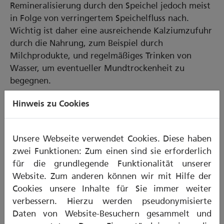
Remineralisierung durch den Speichel jedoch meist
in Folge von verringertem Speichelfluss nach.
Wichtig ist daher eine ausreichende Kalziumzufuhr
durch die Nahrung, zum Beispiel durch
Milchprodukte, und regelmäßiges Trinken von
Wasser, um eventueller Mundtrockenheit zu
begegnen.
Hinweis zu Cookies
Zahnfleisch und Kiefer
Mit zunehmendem Alter gehen mehr Zähne durch
Unsere Webseite verwendet Cookies. Diese haben
eine Entzündung im Zahnbett (Parodontitis)
zwei Funktionen: Zum einen sind sie erforderlich
verloren als durch Karies. Diese sogenannte
für die grundlegende Funktionalität unserer
Parodontitis, die durch Bakterien verursacht wird,
Website. Zum anderen können wir mit Hilfe der
zerstört den Zahnhalteapparat: Zahnfleisch,
Cookies unsere Inhalte für Sie immer weiter
Bindegewebe und im weiteren Verlauf auch der
verbessern. Hierzu werden pseudonymisierte
Kieferknochen bilden sich zurück. Im schlimmsten
Daten von Website-Besuchern gesammelt und
Fall führt die Erkrankung zur Zahnlockerung und