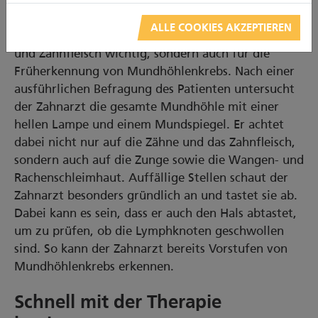
Zweimal jährlich empfohlene Besuche in der
ALLE COOKIES AKZEPTIEREN
Zahnarztpraxis sind nicht nur für gesunde Zähne
und Zahnfleisch wichtig, sondern auch für die
Früherkennung von Mundhöhlenkrebs. Nach einer
ausführlichen Befragung des Patienten untersucht
der Zahnarzt die gesamte Mundhöhle mit einer
hellen Lampe und einem Mundspiegel. Er achtet
dabei nicht nur auf die Zähne und das Zahnfleisch,
sondern auch auf die Zunge sowie die Wangen- und
Rachenschleimhaut. Auffällige Stellen schaut der
Zahnarzt besonders gründlich an und tastet sie ab.
Dabei kann es sein, dass er auch den Hals abtastet,
um zu prüfen, ob die Lymphknoten geschwollen
sind. So kann der Zahnarzt bereits Vorstufen von
Mundhöhlenkrebs erkennen.
Schnell mit der Therapie