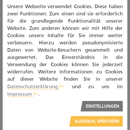
Unsere Webseite verwendet Cookies. Diese haben
Auch humane Papillomviren, kurz HPV, sind ein
zwei Funktionen: Zum einen sind sie erforderlich
Risikofaktor. Dementsprechend steigt das Risiko
für die grundlegende Funktionalität unserer
durch ungeschützten Geschlechtsverkehr. Auch
Website. Zum anderen können wir mit Hilfe der
eine schlechte Mundhygiene begünstigt die
Cookies unsere Inhalte für Sie immer weiter
Entstehung eines Mundhöhlenkarzinoms.
verbessern. Hierzu werden pseudonymisierte
Daten von Website-Besuchern gesammelt und
Exakte Diagnose
ausgewertet. Das Einverständnis in die
Verwendung der Cookies können Sie jederzeit
Um Mundhöhlenkrebs exakt zu diagnostizieren,
widerrufen. Weitere Informationen zu Cookies
muss der Arzt aus der verdächtigen Stelle eine
auf dieser Website finden Sie in unserer
Gewebeprobe entnehmen. Im Labor wird das
Datenschutzerklärung
und zu uns im
Gewebe untersucht. Erst nach der Analyse der
Impressum
.
Gewebeprobe kann eine Krebserkrankung
ausgeschlossen oder festgestellt werden.
EINSTELLUNGEN
Zahnmedizinische Vorsorge hilft
AUSWAHL SPEICHERN
auch gegen Krebs