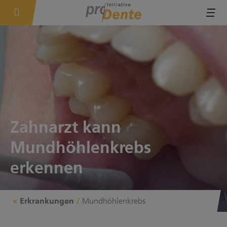
Tog
Zahnarzt kann
Mundhöhlenkrebs
erkennen
Mundhöhlenkrebs
Erkrankungen