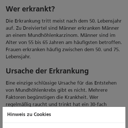
Wer erkrankt?
Die Erkrankung tritt meist nach dem 50. Lebensjahr
auf. Zu Dreiviertel sind Männer erkranken Männer
an einem Mundhöhlenkarzinom. Männer sind im
Alter von 55 bis 65 Jahren am häufigsten betroffen.
Frauen erkranken häufig zwischen dem 50. und 75.
Lebensjahr.
Ursache der Erkrankung
Eine einzige schlüssige Ursache für das Entstehen
von Mundhöhlenkrebs gibt es nicht. Mehrere
Faktoren begünstigen die Krankheit. Wer
regelmäßig raucht und trinkt hat ein 30-fach
erhöhtes Risiko einen derartigen Tumor zu
Hinweis zu Cookies
bekommen. Aber nicht jeder Mensch, der raucht
und trinkt erkrankt.