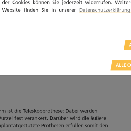
der Cookies können Sie jederzeit widerrufen. Weite
ten befestigen
r Website finden Sie in unserer
Datenschutzerklärung
t der Prothese eingeschränkt sein. Hier prüft der
 besser hält. Spezielle Verbindungen fixieren den
t der Kieferknochen sehr stark abgebaut, beteiligt
 den Kosten.
rothese werden zwei bis vier künstliche Zahnwurzeln
 der Prothese an den Implantaten gibt es
ALLE C
niker anwendet: Stegkonstruktionen, Druckknopf-
rm ist die Teleskopprothese: Dabei werden
urzel fest verankert. Darüber wird die äußere
mplantatgestützte Prothesen erfüllen somit den