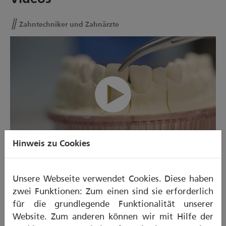
Zahntechniker und Zahnärzte
Zahntechniker und Zahnärzte
00:00/00:26
Hinweis zu Cookies
ZAHNTECHNIKER UND ZAHNÄRZTE - MP4
Unsere Webseite verwendet Cookies. Diese haben
zwei Funktionen: Zum einen sind sie erforderlich
für die grundlegende Funktionalität unserer
Website. Zum anderen können wir mit Hilfe der