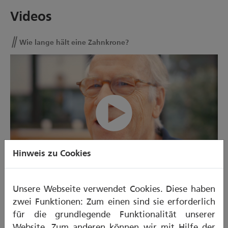
Videos
Wie lange hält eine Zahnkrone?
Wie lange hält eine Zahnkrone?
Hinweis zu Cookies
00:00/00:50
Unsere Webseite verwendet Cookies. Diese haben
WIE LANGE HÄLT EINE ZAHNKRONE? - MP4
zwei Funktionen: Zum einen sind sie erforderlich
für die grundlegende Funktionalität unserer
Website. Zum anderen können wir mit Hilfe der