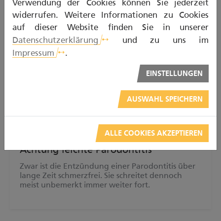
Verwendung der Cookies können Sie jederzeit
widerrufen. Weitere Informationen zu Cookies
auf dieser Website finden Sie in unserer
Datenschutzerklärung
und zu uns im
Impressum
.
EINSTELLUNGEN
AUSWAHL SPEICHERN
Kurzfilm – 60 Sekunden
ALLE COOKIES AKZEPTIEREN
Achtung leichte Parodontitis
Zwar ist die Entzündung einer Parodontitis über
lange Zeit schmerzfrei. Sie schreitet dennoch
meist unbemerkt immer weiter fort.