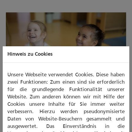
Hinweis zu Cookies
Unsere Webseite verwendet Cookies. Diese haben
Kurzfilm – 60 Sekunden
zwei Funktionen: Zum einen sind sie erforderlich
Kinder zum Zähneputzen begeistern
für die grundlegende Funktionalität unserer
Website. Zum anderen können wir mit Hilfe der
Es gibt viele Möglichkeiten, damit das
Cookies unsere Inhalte für Sie immer weiter
Zähneputzen für Kinder im Spiel und mit Spaß
zur Routine wird.
verbessern. Hierzu werden pseudonymisierte
Daten von Website-Besuchern gesammelt und
ausgewertet. Das Einverständnis in die