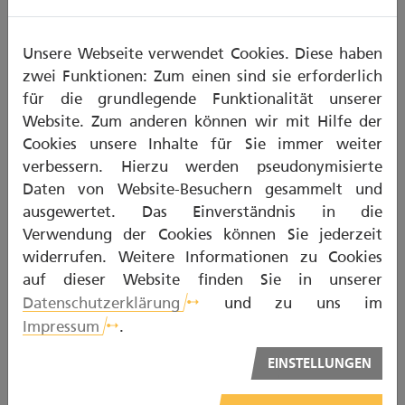
erneuert bis der verfärbte Zahn an die restliche
Zahnreihe farblich angepasst ist.
Unsere Webseite verwendet Cookies. Diese haben
zwei Funktionen: Zum einen sind sie erforderlich
Ist Bleaching gut für die Zähne?
für die grundlegende Funktionalität unserer
Website. Zum anderen können wir mit Hilfe der
Nur fachgerecht von der Zahnärztin oder dem
Cookies unsere Inhalte für Sie immer weiter
Zahnarzt durchgeführte Bleichmethoden sind nach
verbessern. Hierzu werden pseudonymisierte
heutigem Wissensstand sicher. Nach gegenwärtiger
Daten von Website-Besuchern gesammelt und
wissenschaftlicher Datenlage sind keine Schäden an
ausgewertet. Das Einverständnis in die
Zähnen oder Zahnfleisch zu erwarten. Während
Verwendung der Cookies können Sie jederzeit
oder kurz nach einem Bleaching können Zähne
widerrufen. Weitere Informationen zu Cookies
vorübergehend empfindlich auf Reize wie Hitze,
auf dieser Website finden Sie in unserer
Kälte oder Berührung reagieren. Dagegen helfen
Datenschutzerklärung
und zu uns im
desensibilisierende Zahnpasten oder Fluoridgel. Die
Impressum
.
Zahnärztin oder der Zahnarzt trägt letzteres am
Ende des Bleachings auf. „Vom Bleaching mit
EINSTELLUNGEN
freiverkäuflichen Mitteln ist hingegen
grundsätzlich abzuraten“, empfiehlt Trimpou.