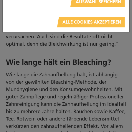
AUSWAHL SPEICHERN
„Ungenaue Dosierung und schlecht sitzende
Universalschienen, aus denen das Bleichmittel beim
Einsetzen meist herausquillt, können das
ALLE COOKIES AKZEPTIEREN
Weichgewebe im Mund reizen und Entzündungen
verursachen. Auch sind die Resultate oft nicht
optimal, denn die Bleichwirkung ist nur gering.“
Wie lange hält ein Bleaching?
Wie lange die Zahnaufhellung hält, ist abhängig
von der gewählten Bleaching-Methode, der
Mundhygiene und den Konsumgewohnheiten. Mit
guter Zahnpflege und regelmäßiger Professioneller
Zahnreinigung kann die Zahnaufhellung im Idealfall
bis zu mehrere Jahre halten. Rauchen sowie Kaffee,
Tee, Rotwein oder andere färbende Lebensmittel
verkürzen den zahnaufhellenden Effekt. Vor allem