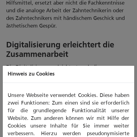
Hilfsmittel, ersetzt aber nicht die Fachkenntnisse
und die analoge Arbeit der Zahntechnikerin oder
des Zahntechnikers mit händischem Geschick und
ästhetischem Gespür.
Digitalisierung erleichtert die
Zusammenarbeit
Die Digitalisierung erleichtert auch die
Hinweis zu Cookies
Kommunikation und den Datenaustausch zwischen
Zahnarztpraxis und zahntechnischem Meisterlabor.
So nimmt der Intraoralscanner einen digitalen
Unsere Webseite verwendet Cookies. Diese haben
Abdruck als Alternative zur klassischen
zwei Funktionen: Zum einen sind sie erforderlich
Abformung. Der Computer errechnet hieraus ein
für die grundlegende Funktionalität unserer
3D-Modell, das die Zahnärztin oder der Zahnarzt
Website. Zum anderen können wir mit Hilfe der
über ein Netzwerk elektronisch an das
Cookies unsere Inhalte für Sie immer weiter
zahntechnische Labor senden kann. Zusammen mit
verbessern. Hierzu werden pseudonymisierte
weiteren digital erfassten Daten aus der