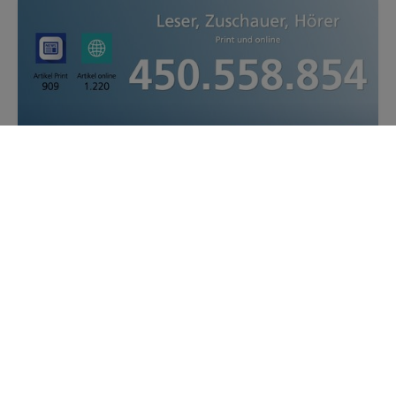
Pressemitteilung
Bestwert im Jubiläumsjahr
Mit der PR-Kampagne 2023 erzielte das Team der
Initiative proDente eine Reichweite von über 450
Mio. Lesern, Hörern und Zuschauern.