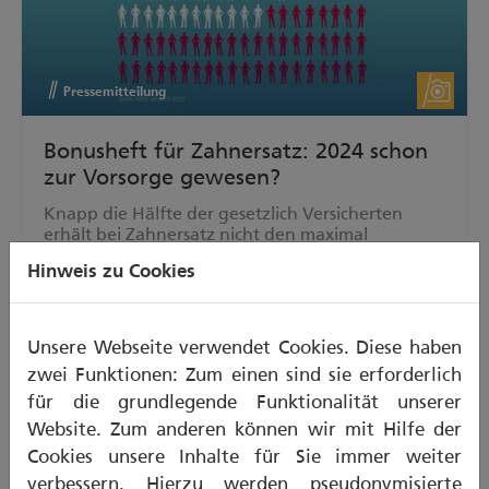
Pressemitteilung
Bonusheft für Zahnersatz: 2024 schon
zur Vorsorge gewesen?
Knapp die Hälfte der gesetzlich Versicherten
erhält bei Zahnersatz nicht den maximal
möglichen Zuschuss, da sie die Bonusregelung
Hinweis zu Cookies
nicht erfüllt.
Unsere Webseite verwendet Cookies. Diese haben
zwei Funktionen: Zum einen sind sie erforderlich
für die grundlegende Funktionalität unserer
Pressemitteilung
Website. Zum anderen können wir mit Hilfe der
Cookies unsere Inhalte für Sie immer weiter
3D ohne VR-Brille: Digitaler Raum zum
verbessern. Hierzu werden pseudonymisierte
Anschauen und Besprechen