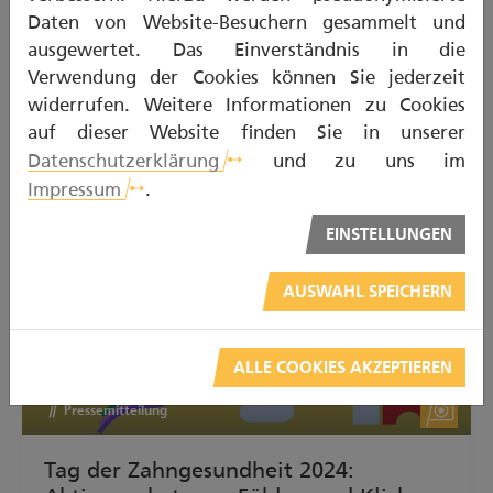
Daten von Website-Besuchern gesammelt und
proDente öffnet einen interaktiven VR-Raum
ausgewertet. Das Einverständnis in die
über Mundgesundheit.
Verwendung der Cookies können Sie jederzeit
widerrufen. Weitere Informationen zu Cookies
auf dieser Website finden Sie in unserer
Datenschutzerklärung
und zu uns im
Impressum
.
EINSTELLUNGEN
AUSWAHL SPEICHERN
ALLE COOKIES AKZEPTIEREN
Pressemitteilung
Tag der Zahngesundheit 2024: