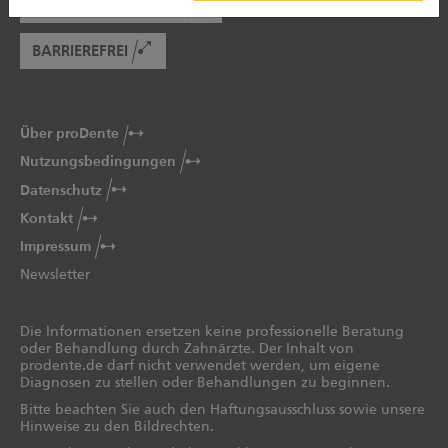
PATIENTENBERATUNG
BARRIEREFREI
Über proDente
Nutzungsbedingungen
Datenschutz
Kontakt
Impressum
Newsletter
Die Informationen ersetzen keine professionelle Beratung
oder Behandlung durch Zahnärzte. Der Inhalt von
prodente.de darf nicht verwendet werden, um eigene
Diagnosen zu stellen oder Behandlungen zu beginnen.
Bitte beachten Sie auch den Haftungsausschluss sowie unsere
Hinweise zu den Bildrechten.