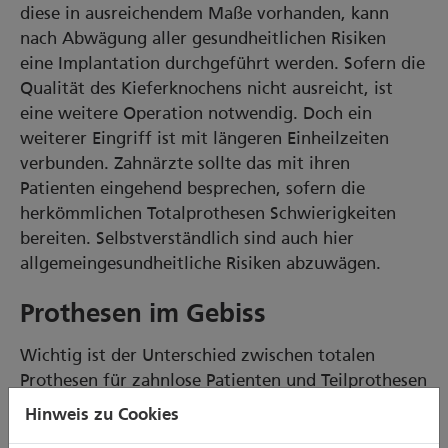
diese in ausreichendem Maße vorhanden, kann
nach Abwägung aller gesundheitlichen Risiken
eine Implantation durchgeführt werden. Sofern die
Qualität des Kieferknochens nicht ausreicht, ist
eine weitere Operation notwendig. Doch ein
weiterer Eingriff ist mit längeren Einheilzeiten
verbunden. Zahnärzte sollte das mit ihren
Patienten eingehend besprechen, sofern die
herkömmlichen Totalprothesen Schwierigkeiten
bereiten. Selbstverständlich sind auch hier
allgemeingesundheitliche Risiken abzuwägen.
Prothesen im Gebiss
Wichtig ist der Unterschied zwischen totalen
Prothesen für zahnlose Patienten und Teilprothesen
für Patienten mit einigen eigenen Zähnen im
Hinweis zu Cookies
Gebiss.