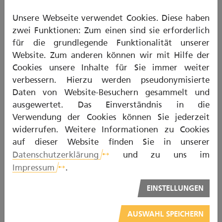
Unsere Webseite verwendet Cookies. Diese haben
Gebiss mit Teilprothesen
zwei Funktionen: Zum einen sind sie erforderlich
Typisch für Teilprothesen sind, dass ein Kunststoff
für die grundlegende Funktionalität unserer
in Form eines Sattels auf der Schleimhaut lagert.
Website. Zum anderen können wir mit Hilfe der
Darauf ist der eigentliche Zahnersatz
Cookies unsere Inhalte für Sie immer weiter
befestigt. Dioe gesamte Konstruktion ist mit
verbessern. Hierzu werden pseudonymisierte
Klammern, Geschieben oder Teleskopkronen mit
Daten von Website-Besuchern gesammelt und
den natürlichen Zähnen verbunden. Passen diese
ausgewertet. Das Einverständnis in die
Sättel nach einigen Jahren nicht mehr exakt, führt
Verwendung der Cookies können Sie jederzeit
dies zu einer Fehlbelastung der Zähne, die sich
widerrufen. Weitere Informationen zu Cookies
daraufhin lockern. Auch ist die Pflege einzeln
auf dieser Website finden Sie in unserer
stehender Pfeilerzähne ist komplex. Hier muss
Datenschutzerklärung
und zu uns im
besonders darauf geachtet werden, dass sämtliche
Impressum
.
Zahnflächen und die Kronenrandbereiche gereinigt
EINSTELLUNGEN
werden.
AUSWAHL SPEICHERN