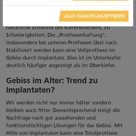
Gebiss mit Vollprothesen
In einem Gebiss ohne eigene Zähne, dass mit einer
ALLE COOKIES AKZEPTIEREN
Vollprothese versorgt ist, führt vor allem der
natürliche Schwund des Kieferknochens, zu
Schwierigkeiten: Die „Prothesenhaftung“,
insbesondere bei unteren Prothesen lässt nach.
Stabilisiert werden kann eine Vollprothese im
Gebiss durch Implantate. Dies ist im Unterkiefer
deutlich häufiger angezeigt als im Oberkiefer.
Gebiss im Alter: Trend zu
Implantaten?
Wir werden nicht nur immer hälter sondern
bleiben auch fitter. Dementsprechend steigt die
Nachfrage nach gut aussehenden und
funktionstüchtigen Lösungen für das Gebiss. Mit
Hilfe von Implantaten kann eine Totalprothese