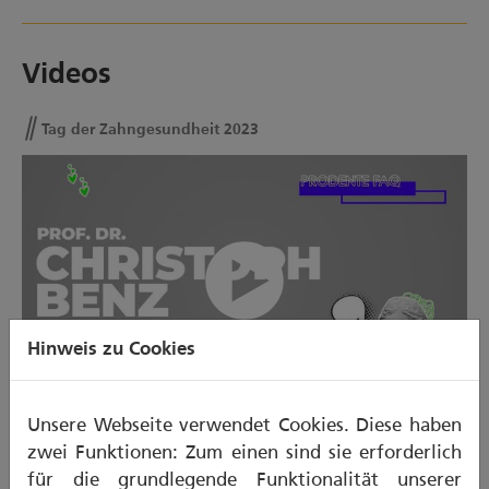
Videos
Tag der Zahngesundheit 2023
Tag der Zahngesundheit 2023
Hinweis zu Cookies
00:00/01:37
Unsere Webseite verwendet Cookies. Diese haben
TAG DER ZAHNGESUNDHEIT 2023 - MP4
zwei Funktionen: Zum einen sind sie erforderlich
für die grundlegende Funktionalität unserer