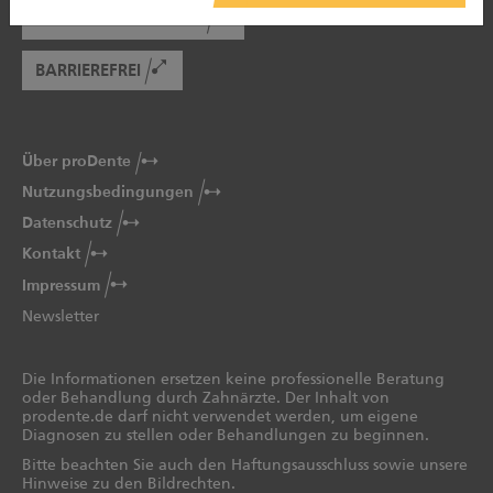
PATIENTENBERATUNG
BARRIEREFREI
Über proDente
Nutzungsbedingungen
Datenschutz
Kontakt
Impressum
Newsletter
Die Informationen ersetzen keine professionelle Beratung
oder Behandlung durch Zahnärzte. Der Inhalt von
prodente.de darf nicht verwendet werden, um eigene
Diagnosen zu stellen oder Behandlungen zu beginnen.
Bitte beachten Sie auch den Haftungsausschluss sowie unsere
Hinweise zu den Bildrechten.