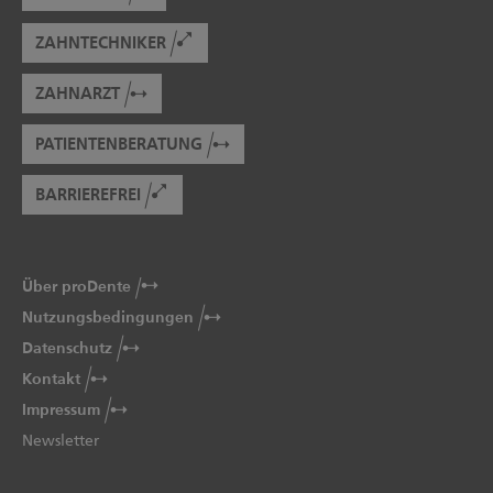
ZAHNTECHNIKER
ZAHNARZT
PATIENTENBERATUNG
BARRIEREFREI
Über proDente
Nutzungsbedingungen
Datenschutz
Kontakt
Impressum
Newsletter