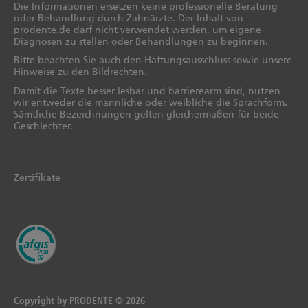
Die Informationen ersetzen keine professionelle Beratung
oder Behandlung durch Zahnärzte. Der Inhalt von
prodente.de darf nicht verwendet werden, um eigene
Diagnosen zu stellen oder Behandlungen zu beginnen.
Bitte beachten Sie auch den Haftungsausschluss sowie unsere
Hinweise zu den Bildrechten.
Damit die Texte besser lesbar und barrierearm sind, nutzen
wir entweder die männliche oder weibliche die Sprachform.
Sämtliche Bezeichnungen gelten gleichermaßen für beide
Geschlechter.
Zertifikate
Copyright by PRODENTE © 2026