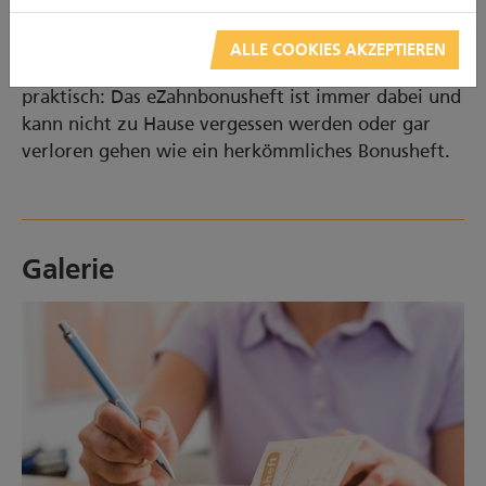
Vorsorgetermin bei der Zahnärztin oder dem
Zahnarzt erinnern und hier können die Vorsorgen
ALLE COOKIES AKZEPTIEREN
aus dem Papierheft übertragen werden. Zudem
praktisch: Das eZahnbonusheft ist immer dabei und
kann nicht zu Hause vergessen werden oder gar
verloren gehen wie ein herkömmliches Bonusheft.
Galerie