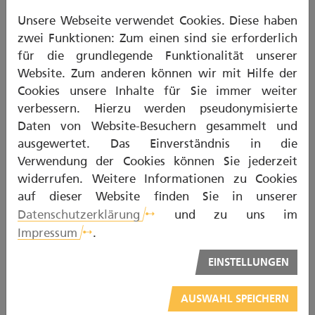
elektronischen Patientenakte
Unsere Webseite verwendet Cookies. Diese haben
zwei Funktionen: Zum einen sind sie erforderlich
Seit dem 1.1.2022 ist das eZahnbonusheft
für die grundlegende Funktionalität unserer
Bestandteil der elektronischen Patientenakte.
Website. Zum anderen können wir mit Hilfe der
Patientinnen und Patienten können selbst
Cookies unsere Inhalte für Sie immer weiter
entscheiden, ob sie bei ihrer gesetzlichen
verbessern. Hierzu werden pseudonymisierte
Krankenkasse die Teilnahme an der elektronischen
Daten von Website-Besuchern gesammelt und
Patientenakte beantragen. Sie ist die
ausgewertet. Das Einverständnis in die
Voraussetzung für das Führen eines
Verwendung der Cookies können Sie jederzeit
eZahnbonushefts bei der Zahnärztin oder dem
widerrufen. Weitere Informationen zu Cookies
Zahnarzt. Patientinnen und Patienten können sich
auf dieser Website finden Sie in unserer
in ihrer Zahnarztpraxis nach den vorhandenen
Datenschutzerklärung
und zu uns im
digitalen Voraussetzungen erkundigen. Das
Impressum
.
elektronische Bonusheft erleichtert es den
Versicherten, die regelmäßigen Vorsorgen bei der
EINSTELLUNGEN
Zahnärztin oder dem Zahnarzt ihrer Krankenkasse
nachzuweisen. Die Termine sind stets aktuell. Eine
AUSWAHL SPEICHERN
App kann die Versicherten an den jährlichen