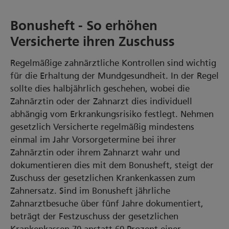
Bonusheft - So erhöhen
Versicherte ihren Zuschuss
Regelmäßige zahnärztliche Kontrollen sind wichtig
für die Erhaltung der Mundgesundheit. In der Regel
sollte dies halbjährlich geschehen, wobei die
Zahnärztin oder der Zahnarzt dies individuell
abhängig vom Erkrankungsrisiko festlegt. Nehmen
gesetzlich Versicherte regelmäßig mindestens
einmal im Jahr Vorsorgetermine bei ihrer
Zahnärztin oder ihrem Zahnarzt wahr und
dokumentieren dies mit dem Bonusheft, steigt der
Zuschuss der gesetzlichen Krankenkassen zum
Zahnersatz. Sind im Bonusheft jährliche
Zahnarztbesuche über fünf Jahre dokumentiert,
beträgt der Festzuschuss der gesetzlichen
Krankenkassen 70 anstatt 60 Prozent einer