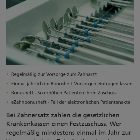
Regelmäßig zur Vorsorge zum Zahnarzt
Einmal jährlich im Bonusheft Vorsorgen eintragen lassen
Bonusheft - So erhöhen Patienten ihren Zuschuss
eZahnbonusheft - Teil der elektronischen Patientenakte
Bei Zahnersatz zahlen die gesetzlichen
Krankenkassen einen Festzuschuss. Wer
regelmäßig mindestens einmal im Jahr zur