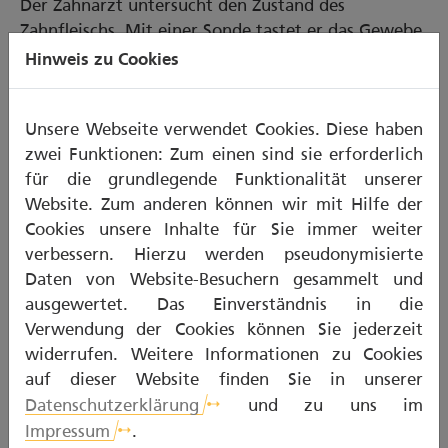
Der Zahnarzt untersucht den Zustand des
Zahnfleischs. Mit einer Sonde tastet er das Gewebe
zwischen Zähnen und Zahnfleisch ab. Er misst die
Hinweis zu Cookies
Tiefe der Zahnfleischtaschen und kontrolliert auf
mögliche Blutungen. Die Messwerte ergeben den
Unsere Webseite verwendet Cookies. Diese haben
Parodontal Screening Index (PSI). Dieser hilft, eine
zwei Funktionen: Zum einen sind sie erforderlich
mögliche Parodontitis zu erkennen. Im Rahmen der
für die grundlegende Funktionalität unserer
Kontrolluntersuchung übernimmt die Krankenkasse
Website. Zum anderen können wir mit Hilfe der
alle zwei Jahre die Kosten für die Parodontitis-
Cookies unsere Inhalte für Sie immer weiter
Vorsorge.
verbessern. Hierzu werden pseudonymisierte
Daten von Website-Besuchern gesammelt und
Behandlung und Nachsorge
ausgewertet. Das Einverständnis in die
Verwendung der Cookies können Sie jederzeit
Stellt der Zahnarzt eine Taschentiefe von 3,5 mm
widerrufen. Weitere Informationen zu Cookies
oder mehr fest, liegt der Verdacht auf eine
auf dieser Website finden Sie in unserer
behandlungsbedürftige Parodontitis vor. Weitere
Datenschutzerklärung
und zu uns im
Untersuchungen sind dann erforderlich, um
Impressum
.
abzuklären, welche Maßnahmen notwendig