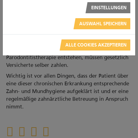
werden. Auf einem speziell erhobenen Befund- und
EINSTELLUNGEN
Behandlungsplan wird dies dokumentiert. Dieser
wird bei gesetzlich versicherten Patienten vor
AUSWAHL SPEICHERN
Beginn der weiteren Behandlung als Antrag zur
Übernahme der Kosten durch ihre Krankenkasse
eingereicht. Er bedarf der Genehmigung. Kosten,
ALLE COOKIES AKZEPTIEREN
die bei der Vor- oder Nachbehandlung bei einer
Parodontitistherapie entstehen, müssen gesetzlich
Versicherte selber zahlen.
Wichtig ist vor allen Dingen, dass der Patient über
eine dieser chronischen Erkrankung entsprechende
Zahn- und Mundhygiene aufgeklärt ist und er eine
regelmäßige zahnärztliche Betreuung in Anspruch
nimmt.