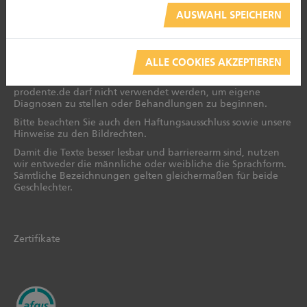
Impressum
AUSWAHL SPEICHERN
Newsletter
ALLE COOKIES AKZEPTIEREN
Die Informationen ersetzen keine professionelle Beratung
oder Behandlung durch Zahnärzte. Der Inhalt von
prodente.de darf nicht verwendet werden, um eigene
Diagnosen zu stellen oder Behandlungen zu beginnen.
Bitte beachten Sie auch den Haftungsausschluss sowie unsere
Hinweise zu den Bildrechten.
Damit die Texte besser lesbar und barrierearm sind, nutzen
wir entweder die männliche oder weibliche die Sprachform.
Sämtliche Bezeichnungen gelten gleichermaßen für beide
Geschlechter.
Zertifikate