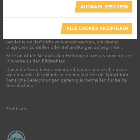
Impressum
AUSWAHL SPEICHERN
Newsletter
ALLE COOKIES AKZEPTIEREN
Die Informationen ersetzen keine professionelle Beratung
oder Behandlung durch Zahnärzte. Der Inhalt von
prodente.de darf nicht verwendet werden, um eigene
Diagnosen zu stellen oder Behandlungen zu beginnen.
Bitte beachten Sie auch den Haftungsausschluss sowie unsere
Hinweise zu den Bildrechten.
Damit die Texte besser lesbar und barrierearm sind, nutzen
wir entweder die männliche oder weibliche die Sprachform.
Sämtliche Bezeichnungen gelten gleichermaßen für beide
Geschlechter.
Zertifikate