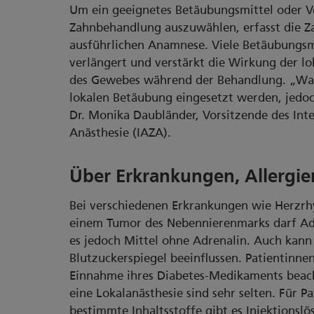
Um ein geeignetes Betäubungsmittel oder Ve
Zahnbehandlung auszuwählen, erfasst die Za
ausführlichen Anamnese. Viele Betäubungsm
verlängert und verstärkt die Wirkung der l
des Gewebes während der Behandlung. „Wann
lokalen Betäubung eingesetzt werden, jedoch
Dr. Monika Daubländer, Vorsitzende des Inte
Anästhesie (IAZA).
Über Erkrankungen, Allergi
Bei verschiedenen Erkrankungen wie Herzrh
einem Tumor des Nebennierenmarks darf Adr
es jedoch Mittel ohne Adrenalin. Auch kann
Blutzuckerspiegel beeinflussen. Patientinnen
Einnahme ihres Diabetes-Medikaments beach
eine Lokalanästhesie sind sehr selten. Für 
bestimmte Inhaltsstoffe gibt es Injektionsl